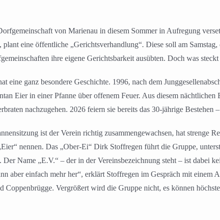
 Dorfgemeinschaft von Marienau in diesem Sommer in Aufregung versetz
, plant eine öffentliche „Gerichtsverhandlung“. Diese soll am Samstag,
fgemeinschaften ihre eigene Gerichtsbarkeit ausübten. Doch was steckt
 hat eine ganz besondere Geschichte. 1996, nach dem Junggesellenabsc
ntan Eier in einer Pfanne über offenem Feuer. Aus diesem nächtlichen
ierbraten nachzugehen. 2026 feiern sie bereits das 30-jährige Bestehen –
fannensitzung ist der Verein richtig zusammengewachsen, hat strenge Reg
ch „Eier“ nennen. Das „Ober-Ei“ Dirk Stoffregen führt die Gruppe, unte
 Der Name „E.V.“ – der in der Vereinsbezeichnung steht – ist dabei ke
ann aber einfach mehr her“, erklärt Stoffregen im Gespräch mit einem
d Coppenbrügge. Vergrößert wird die Gruppe nicht, es können höchste