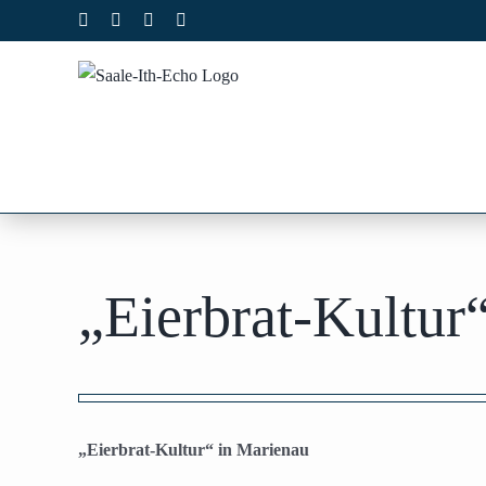
Zum
Facebook
X
Instagram
Pinterest
Inhalt
springen
„Eierbrat-Kultur
Zeige
grösseres
„Eierbrat-Kultur“ in Marienau
Bild