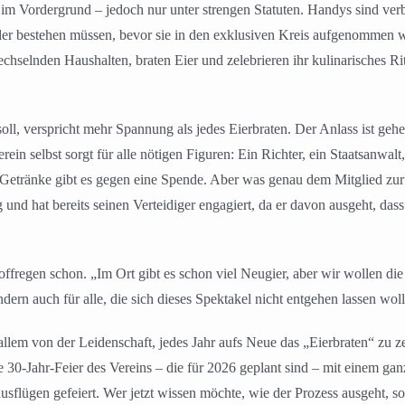
s im Vordergrund – jedoch nur unter strengen Statuten. Handys sind ver
der bestehen müssen, bevor sie in den exklusiven Kreis aufgenommen 
wechselnden Haushalten, braten Eier und zelebrieren ihr kulinarisches R
oll, verspricht mehr Spannung als jedes Eierbraten. Der Anlass ist gehe
ein selbst sorgt für alle nötigen Figuren: Ein Richter, ein Staatsanwa
Getränke gibt es gegen eine Spende. Aber was genau dem Mitglied zur L
und hat bereits seinen Verteidiger engagiert, da er davon ausgeht, dass
toffregen schon. „Im Ort gibt es schon viel Neugier, aber wir wollen d
ndern auch für alle, die sich dieses Spektakel nicht entgehen lassen wol
allem von der Leidenschaft, jedes Jahr aufs Neue das „Eierbraten“ zu ze
30-Jahr-Feier des Vereins – die für 2026 geplant sind – mit einem gan
flügen gefeiert. Wer jetzt wissen möchte, wie der Prozess ausgeht, sol