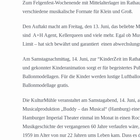
Zum Felgenfest-Wochenende mit Mittelalterlager im Rathau
verschiedene musikalische Formate für Klein und Groß.
Den Auftakt macht am Freitag, den 13. Juni, das beliebte
sind
A+H Agent, Kellerqueen und viele mehr. Egal ob Musik
Limit – hat sich bewährt und garantiert
einen abwechslungsr
Am Samstagnachmittag, 14. Juni, zur “KinderZeit im Ratha
und gekonnter Kinderanimation sorgt er für begeistertes 
Ballonmodellagen. Für die Kinder werden lustige Luftballonf
Ballonmodellage gratis.
Die KulturMühle veranstaltet am Samstagabend, 14. Juni, 
Musicalproduktion „Buddy – das Musical“ (Hamburg) eine
Hamburger Imperial Theater einmal im Monat in einen Rock’n
Musikgeschichte der vergangenen 60 Jahre verlaufen wäre,
1959 im Alter von nur 22 Jahren ums Leben kam. Dass es da