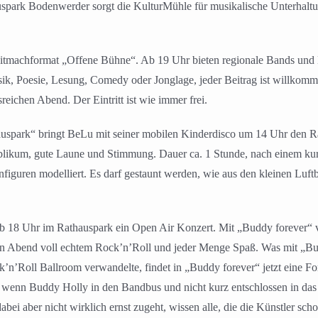
spark Bodenwerder sorgt die KulturMühle für musikalische Unterhaltun
 Mitmachformat „Offene Bühne“. Ab 19 Uhr bieten regionale Bands und
, Poesie, Lesung, Comedy oder Jonglage, jeder Beitrag ist willkommen
eichen Abend. Der Eintritt ist wie immer frei.
uspark“ bringt BeLu mit seiner mobilen Kinderdisco um 14 Uhr den Rat
Publikum, gute Laune und Stimmung. Dauer ca. 1 Stunde, nach einem ku
iguren modelliert. Es darf gestaunt werden, wie aus den kleinen Luftbal
ab 18 Uhr im Rathauspark ein Open Air Konzert. Mit „Buddy forever“ v
n Abend voll echtem Rock’n’Roll und jeder Menge Spaß. Was mit „Bud
’Roll Ballroom verwandelte, findet in „Buddy forever“ jetzt eine Fort
 wenn Buddy Holly in den Bandbus und nicht kurz entschlossen in das 
bei aber nicht wirklich ernst zugeht, wissen alle, die die Künstler 