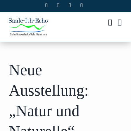
Zum
Facebook
X
Instagram
Pinterest
Inhalt
springen
Neue
Ausstellung:
„Natur und