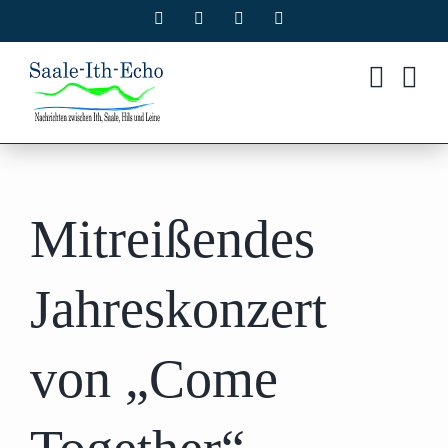
Zum
Facebook
X
Instagram
Pinterest
Inhalt
springen
Mitreißendes
Jahreskonzert
von „Come