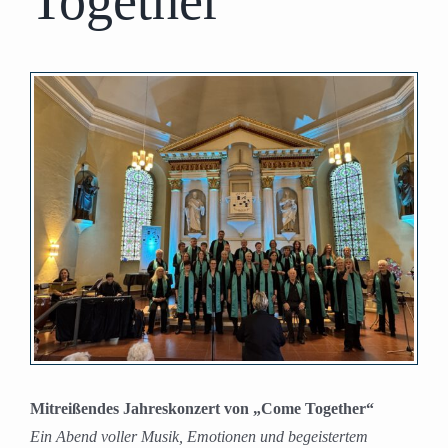
Together“
Zeige
grösseres
Bild
Mitreißendes Jahreskonzert von „Come Together“
Ein Abend voller Musik, Emotionen und begeistertem