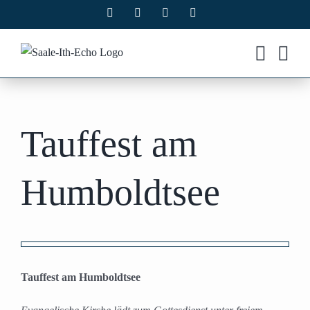
Zum
Facebook
X
Instagram
Pinterest
Inhalt
springen
Tauffest am
Humboldtsee
Zeige
grösseres
Tauffest am Humboldtsee
Bild