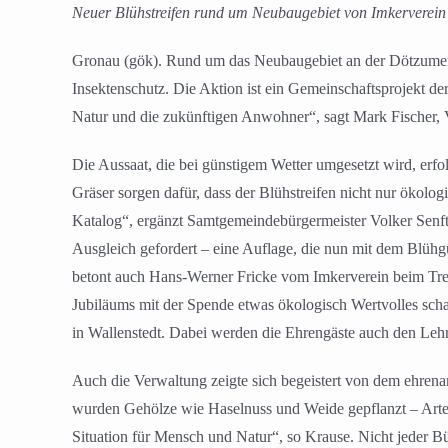
Neuer Blühstreifen rund um Neubaugebiet von Imkerverein
Gronau (gök). Rund um das Neubaugebiet an der Dötzumer St
Insektenschutz. Die Aktion ist ein Gemeinschaftsprojekt de
Natur und die zukünftigen Anwohner“, sagt Mark Fischer, V
Die Aussaat, die bei günstigem Wetter umgesetzt wird, erfo
Gräser sorgen dafür, dass der Blühstreifen nicht nur ökolog
Katalog“, ergänzt Samtgemeindebürgermeister Volker Senftl
Ausgleich gefordert – eine Auflage, die nun mit dem Blühgü
betont auch Hans-Werner Fricke vom Imkerverein beim Treff
Jubiläums mit der Spende etwas ökologisch Wertvolles schaf
in Wallenstedt. Dabei werden die Ehrengäste auch den Leh
Auch die Verwaltung zeigte sich begeistert von dem ehren
wurden Gehölze wie Haselnuss und Weide gepflanzt – Arten,
Situation für Mensch und Natur“, so Krause. Nicht jeder Bü