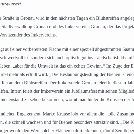
 gesponsert
raße in Gronau wird in den nächsten Tagen ein Blühstreifen angelegt 
r Stadtverwaltung Gronau und des Imkervereins Gronau, der das Projekt
orsitzender des Imkervereins.
lgt auf einer vorbereiteten Fläche mit einer speziell abgestimmten Saa
isch wertvoll ist, sondern sich auch optisch gut ins Landschaftsbild ei
eben, „aber für die Umwelt ist das ein echter Gewinn.“ Im Zuge der E
rtel mehr als erfüllt wird. „Die Bestäubungsleistung der Bienen ist en
en an dem Blühstreifen. Der Imkerverein Gronau feiert in diesem Jahr
fen. Intern feiert der Imkerverein ein Jubiläumsfest mit seinen Mitgl
rbienenstand zu sehen bekommen, womit man hinter die Kulissen der I
amtlichen Engagement. Marko Krause lobt vor allem die „tolle Zusamme
 die schnell wachsen und für Bienen besonders attraktiv sind. „Die K
rger werde den Wert solcher Flächen sofort erkennen, räumt Senftleben 