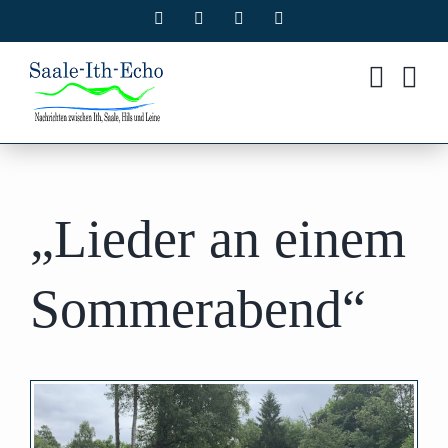
Zum
Facebook
X
Instagram
Pinterest
Inhalt
springen
„Lieder an einem
Sommerabend“
Zeige
grösseres