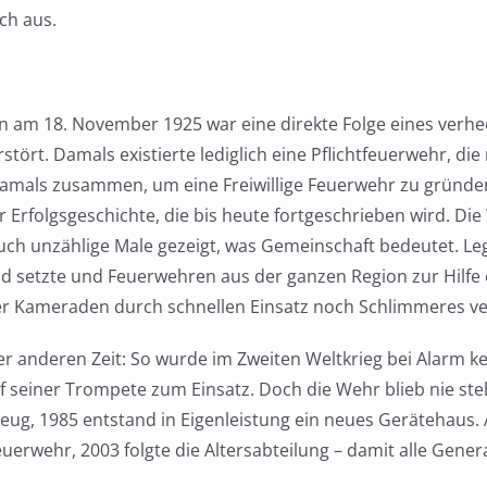
ch aus.
am 18. November 1925 war eine direkte Folge eines verheer
stört. Damals existierte lediglich eine Pflichtfeuerwehr, d
amals zusammen, um eine Freiwillige Feuerwehr zu gründe
 Erfolgsgeschichte, die bis heute fortgeschrieben wird. D
 auch unzählige Male gezeigt, was Gemeinschaft bedeutet. 
nd setzte und Feuerwehren aus der ganzen Region zur Hilfe 
zer Kameraden durch schnellen Einsatz noch Schlimmeres v
ner anderen Zeit: So wurde im Zweiten Weltkrieg bei Alarm k
uf seiner Trompete zum Einsatz. Doch die Wehr blieb nie s
eug, 1985 entstand in Eigenleistung ein neues Gerätehaus.
uerwehr, 2003 folgte die Altersabteilung – damit alle Gene