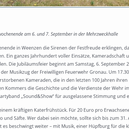
twochenende am 6. und 7. September in der Mehrzweckhalle
de in Weenzen die Sirenen der Festfreude erklingen, dann
n. Ein ganzes Jahrhundert voller Einsätze, Kameradschaft 
n. Die Jubiläumsfeier beginnt am Samstag, 6. September 20
r Musikzug der Freiwilligen Feuerwehr Gronau. Um 17.30 Uh
rstorbenen Kameraden, die in den letzten 100 Jahren ihren 
len Kommers die Geschichte und die Verdienste der Wehr im
Partyband „Sound&Show“ für ausgelassene Stimmung und ei
einem kräftigen Katerfrühstück. Für 20 Euro pro Erwachsenen
o und Säfte. Wer dabei sein möchte, sollte sich bis zum 31
es beschwingt weiter – mit Musik, einer Hüpfburg für die