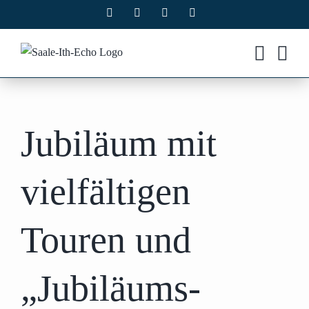
Zum
Facebook
X
Instagram
Pinterest
Inhalt
springen
Jubiläum mit
vielfältigen
Touren und
„Jubiläums-