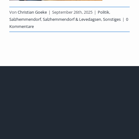
Von
Christian Goeke
|
September 26th, 2025
|
Politik
,
Salzhemmendorf
,
Salzhemmendorf & Levedagsen
,
Sonstiges
|
0
Kommentare