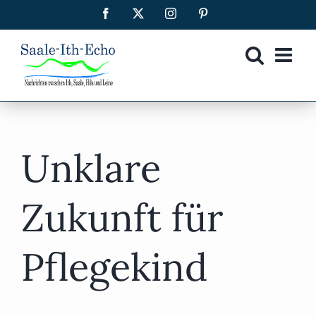
Zum
Facebook
X
Instagram
Pinterest
Inhalt
springen
Unklare
Zukunft für
Pflegekind