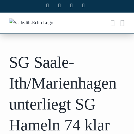
Zum
Facebook
X
Instagram
Pinterest
Inhalt
springen
SG Saale-
Ith/Marienhagen
unterliegt SG
Hameln 74 klar