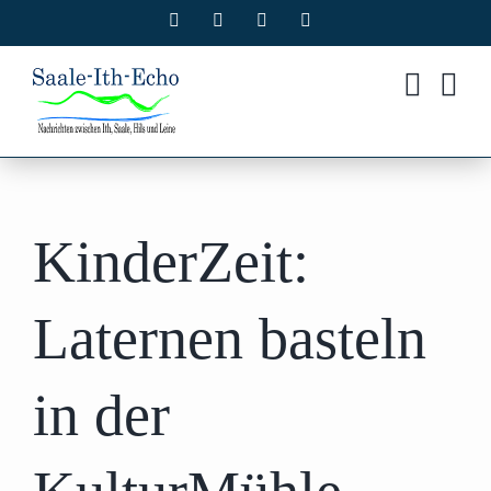
Zum
Facebook
X
Instagram
Pinterest
Inhalt
springen
KinderZeit:
Laternen basteln
in der