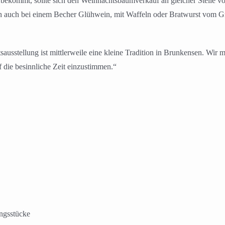
kommt, sollte sich den Weihnachtsbaumverkauf an gleicher Stelle vor
auch bei einem Becher Glühwein, mit Waffeln oder Bratwurst vom Gri
tsausstellung ist mittlerweile eine kleine Tradition in Brunkensen. Wi
 die besinnliche Zeit einzustimmen.“
ungsstücke