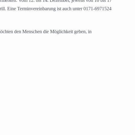
merken: Vom 12. bis 14. Dezember, jeweils von 10 bis 17
ll. Eine Terminvereinbarung ist auch unter 0171-6971524
r möchten den Menschen die Möglichkeit geben, in