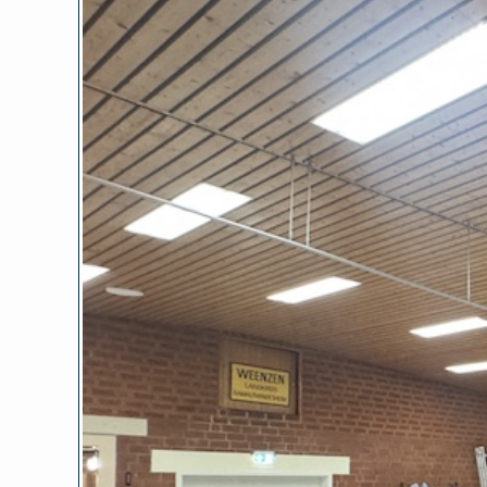
Zeige
grösseres
Bild