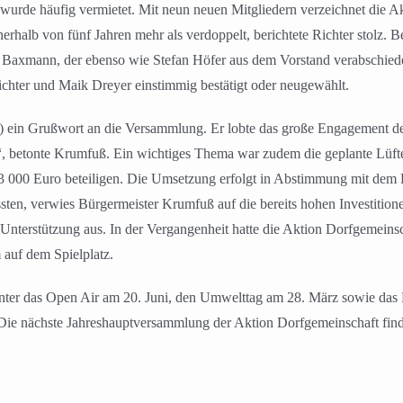
 wurde häufig vermietet. Mit neun neuen Mitgliedern verzeichnet die 
nerhalb von fünf Jahren mehr als verdoppelt, berichtete Richter stolz.
nk Baxmann, der ebenso wie Stefan Höfer aus dem Vorstand verabschied
ichter und Maik Dreyer einstimmig bestätigt oder neugewählt.
ein Grußwort an die Versammlung. Er lobte das große Engagement des V
“, betonte Krumfuß. Ein wichtiges Thema war zudem die geplante Lüfte
 3 000 Euro beteiligen. Die Umsetzung erfolgt in Abstimmung mit d
ten, verwies Bürgermeister Krumfuß auf die bereits hohen Investitione
Unterstützung aus. In der Vergangenheit hatte die Aktion Dorfgemeinsch
 auf dem Spielplatz.
runter das Open Air am 20. Juni, den Umwelttag am 28. März sowie das
 Die nächste Jahreshauptversammlung der Aktion Dorfgemeinschaft find