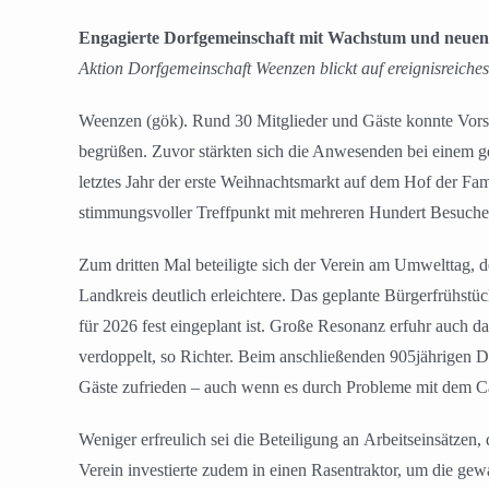
Engagierte Dorfgemeinschaft mit Wachstum und neuen
Aktion Dorfgemeinschaft Weenzen blickt auf ereignisreiche
Weenzen (gök). Rund 30 Mitglieder und Gäste konnte Vors
begrüßen. Zuvor stärkten sich die Anwesenden bei einem ge
letztes Jahr der erste Weihnachtsmarkt auf dem Hof der Fa
stimmungsvoller Treffpunkt mit mehreren Hundert Besucher
Zum dritten Mal beteiligte sich der Verein am Umwelttag, 
Landkreis deutlich erleichtere. Das geplante Bürgerfrühstü
für 2026 fest eingeplant ist. Große Resonanz erfuhr auch da
verdoppelt, so Richter. Beim anschließenden 905jährigen D
Gäste zufrieden – auch wenn es durch Probleme mit dem Ca
Weniger erfreulich sei die Beteiligung an Arbeitseinsätze
Verein investierte zudem in einen Rasentraktor, um die gew