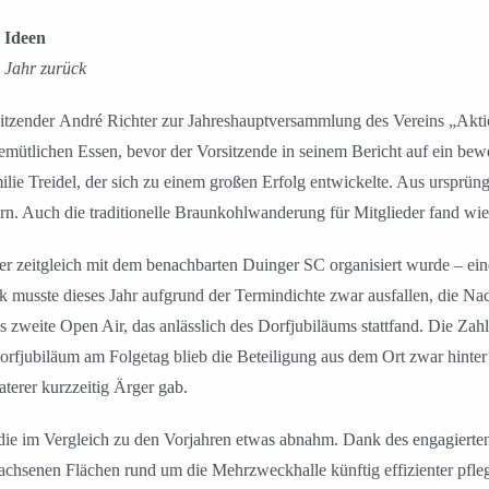
 Ideen
s Jahr zurück
itzender André Richter zur Jahreshauptversammlung des Vereins „Ak
mütlichen Essen, bevor der Vorsitzende in seinem Bericht auf ein bew
milie Treidel, der sich zu einem großen Erfolg entwickelte. Aus urspr
n. Auch die traditionelle Braunkohlwanderung für Mitglieder fand wi
der zeitgleich mit dem benachbarten Duinger SC organisiert wurde – ei
ck musste dieses Jahr aufgrund der Termindichte zwar ausfallen, die Na
s zweite Open Air, das anlässlich des Dorfjubiläums stattfand. Die Zah
orfjubiläum am Folgetag blieb die Beteiligung aus dem Ort zwar hinte
terer kurzzeitig Ärger gab.
n, die im Vergleich zu den Vorjahren etwas abnahm. Dank des engagiert
achsenen Flächen rund um die Mehrzweckhalle künftig effizienter pfleg