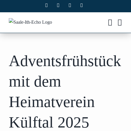
Zum
Facebook
X
Instagram
Pinterest
Inhalt
springen
Adventsfrühstück
mit dem
Heimatverein
Külftal 2025