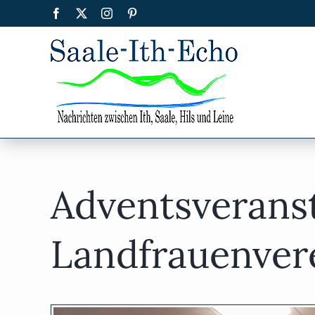
Zum
Facebook
X
Instagram
Pinterest
Inhalt
springen
Adventsveranst
Landfrauenvere