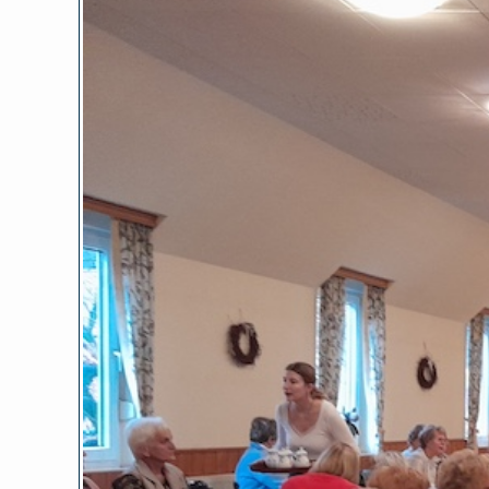
Zeige
grösseres
Bild