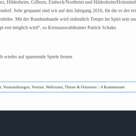
rz, Hildesheim, Gifhorn, Einbeck/Northeim und Hildesheim/Holzminden
orf. Sehr gespannt sind wir auf den Jahrgang 2016, für die es der erst
höhe. Mit der Rundumbande wird ordentlich Tempo im Spiel sein und v
t erst möglich wird“, so Kreisauswahltrainer Patrick Schake.
 wieder auf spannende Spiele freuen
t
,
Veranstaltungen
,
Vereine
,
Wallensen, Thüste & Ockensen
|
0 Kommentare