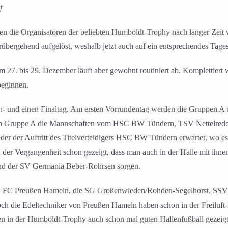
f
ten die Organisatoren der beliebten Humboldt-Trophy nach langer Zei
bergehend aufgelöst, weshalb jetzt auch auf ein entsprechendes Tage
m 27. bis 29. Dezember läuft aber gewohnt routiniert ab. Komplettiert 
beginnen.
en- und einen Finaltag. Am ersten Vorrundentag werden die Gruppen A 
 in Gruppe A die Mannschaften vom HSC BW Tündern, TSV Nettelred
der der Auftritt des Titelverteidigers HSC BW Tündern erwartet, wo e
der Vergangenheit schon gezeigt, dass man auch in der Halle mit ihn
nd der SV Germania Beber-Rohrsen sorgen.
rde, FC Preußen Hameln, die SG Großenwieden/Rohden-Segelhorst, S
, doch die Edeltechniker von Preußen Hameln haben schon in der Freiluft-
 in der Humboldt-Trophy auch schon mal guten Hallenfußball gezeigt,