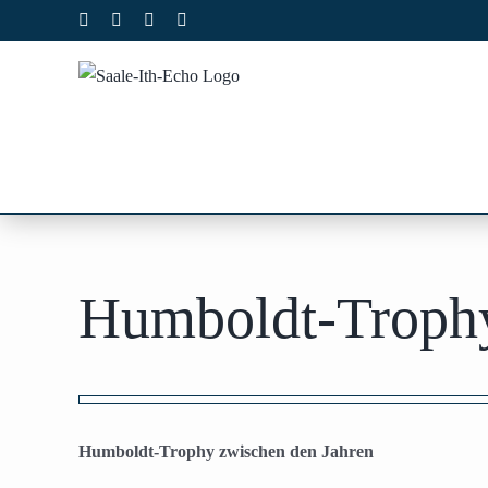
Zum
Facebook
X
Instagram
Pinterest
Inhalt
springen
Humboldt-Trophy
Zeige
grösseres
Humboldt-Trophy zwischen den Jahren
Bild