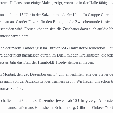
etzten Hallensaison einige Male gezeigt, wozu sie in der Halle fähig sin
ann auch um 15 Uhr in der Salzhemmendorfer Halle. In Gruppe C tret
enau an. Großer Favorit für den Einzug in die Zwischenrunde ist sich
cheiden wird. Freuen können sich die Zuschauer dazu auch auf die It
unterschätzen darf.
erlich der zweite Landesligist im Turnier SSG Halvestorf-Herkendorf. 
 daher nicht nachlassen dürfen im Duell mit den Kreisligisten, die j
etztes Jahr das Flair der Humboldt-Trophy genossen haben.
 Montag, den 29. Dezember um 17 Uhr angepfiffen, ehe der Sieger der
auch von der Attraktivität des Turniers zeugt. Wir freuen uns schon tie
homas Schütte.
haften am 27. und 28. Dezember jeweils ab 10 Uhr gezeigt. Am ersten 
ahlmannschaften aus Hildesheim, Schaumburg, Gifhorn, Einbeck/No