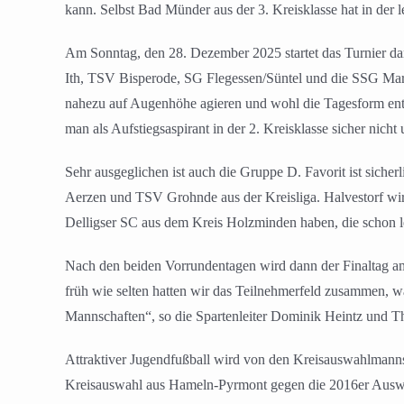
kann. Selbst Bad Münder aus der 3. Kreisklasse hat in der l
Am Sonntag, den 28. Dezember 2025 startet das Turnier d
Ith, TSV Bisperode, SG Flegessen/Süntel und die SSG Mari
nahezu auf Augenhöhe agieren und wohl die Tagesform ents
man als Aufstiegsaspirant in der 2. Kreisklasse sicher nicht 
Sehr ausgeglichen ist auch die Gruppe D. Favorit ist sich
Aerzen und TSV Grohnde aus der Kreisliga. Halvestorf wird
Delligser SC aus dem Kreis Holzminden haben, die schon l
Nach den beiden Vorrundentagen wird dann der Finaltag am
früh wie selten hatten wir das Teilnehmerfeld zusammen, was 
Mannschaften“, so die Spartenleiter Dominik Heintz und T
Attraktiver Jugendfußball wird von den Kreisauswahlmannsc
Kreisauswahl aus Hameln-Pyrmont gegen die 2016er Ausw