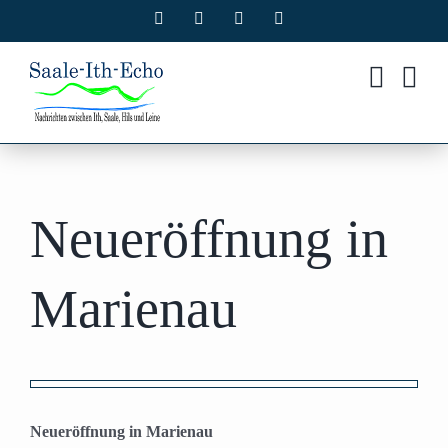
Zum
Facebook
X
Instagram
Pinterest
Inhalt
springen
Neueröffnung in
Marienau
Zeige
grösseres
Neueröffnung in Marienau