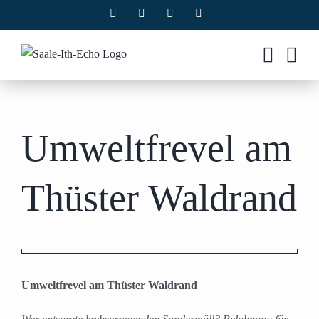
Zum
Facebook
X
Instagram
Pinterest
Inhalt
springen
Umweltfrevel am
Thüster Waldrand
Zeige
grösseres
Umweltfrevel am Thüster Waldrand
Bild