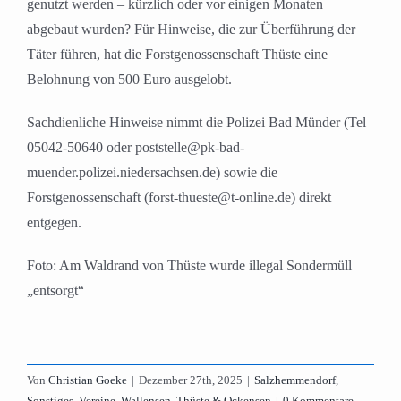
genutzt werden – kürzlich oder vor einigen Monaten
abgebaut wurden? Für Hinweise, die zur Überführung der
Täter führen, hat die Forstgenossenschaft Thüste eine
Belohnung von 500 Euro ausgelobt.
Sachdienliche Hinweise nimmt die Polizei Bad Münder (Tel
05042-50640 oder poststelle@pk-bad-
muender.polizei.niedersachsen.de) sowie die
Forstgenossenschaft (forst-thueste@t-online.de) direkt
entgegen.
Foto: Am Waldrand von Thüste wurde illegal Sondermüll
„entsorgt“
Von
Christian Goeke
|
Dezember 27th, 2025
|
Salzhemmendorf
,
Sonstiges
,
Vereine
,
Wallensen, Thüste & Ockensen
|
0 Kommentare