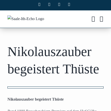
Zum
Facebook
X
Instagram
Pinterest
Inhalt
springen
Nikolauszauber
begeistert Thüste
Zeige
grösseres
Nikolauszauber begeistert Thüste
Bild