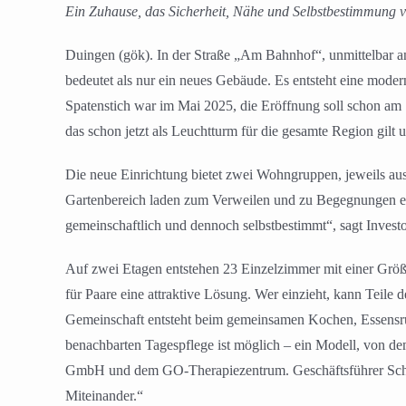
Ein Zuhause, das Sicherheit, Nähe und Selbstbestimmung v
Duingen (gök). In der Straße „Am Bahnhof“, unmittelbar an 
bedeutet als nur ein neues Gebäude. Es entsteht eine mode
Spatenstich war im Mai 2025, die Eröffnung soll schon am 1
das schon jetzt als Leuchtturm für die gesamte Region gilt u
Die neue Einrichtung bietet zwei Wohngruppen, jeweils au
Gartenbereich laden zum Verweilen und zu Begegnungen ein
gemeinschaftlich und dennoch selbstbestimmt“, sagt Investo
Auf zwei Etagen entstehen 23 Einzelzimmer mit einer Größ
für Paare eine attraktive Lösung. Wer einzieht, kann Tei
Gemeinschaft entsteht beim gemeinsamen Kochen, Essensru
benachbarten Tagespflege ist möglich – ein Modell, von de
GmbH und dem GO-Therapiezentrum. Geschäftsführer Schahra
Miteinander.“