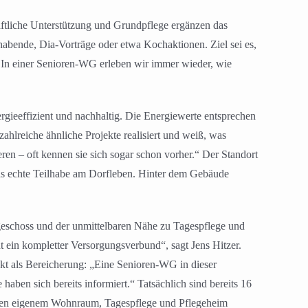
aftliche Unterstützung und Grundpflege ergänzen das
abende, Dia-Vorträge oder etwa Kochaktionen. Ziel sei es,
. In einer Senioren-WG erleben wir immer wieder, wie
rgieeffizient und nachhaltig. Die Energiewerte entsprechen
lreiche ähnliche Projekte realisiert und weiß, was
n – oft kennen sie sich sogar schon vorher.“ Der Standort
 das echte Teilhabe am Dorfleben. Hinter dem Gebäude
geschoss und der unmittelbaren Nähe zu Tagespflege und
t ein kompletter Versorgungsverbund“, sagt Jens Hitzer.
jekt als Bereicherung: „Eine Senioren-WG in dieser
haben sich bereits informiert.“ Tatsächlich sind bereits 16
ischen eigenem Wohnraum, Tagespflege und Pflegeheim