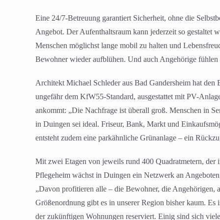
Eine 24/7-Betreuung garantiert Sicherheit, ohne die Selbs
Angebot. Der Aufenthaltsraum kann jederzeit so gestaltet 
Menschen möglichst lange mobil zu halten und Lebensfreud
Bewohner wieder aufblühen. Und auch Angehörige fühlen si
Architekt Michael Schleder aus Bad Gandersheim hat den Bau
ungefähr dem KfW55-Standard, ausgestattet mit PV-Anlage,
ankommt: „Die Nachfrage ist überall groß. Menschen in Se
in Duingen sei ideal. Friseur, Bank, Markt und Einkaufsmö
entsteht zudem eine parkähnliche Grünanlage – ein Rückzug
Mit zwei Etagen von jeweils rund 400 Quadratmetern, der in
Pflegeheim wächst in Duingen ein Netzwerk an Angeboten, da
„Davon profitieren alle – die Bewohner, die Angehörigen, a
Größenordnung gibt es in unserer Region bisher kaum. Es ist
der zukünftigen Wohnungen reserviert. Einig sind sich vi