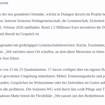
ereint
der neu gestalteten Ortsmitte, wächst in Duingen derzeit ein Projekt h
rne, betreute Senioren-Wohngemeinschaft, die Gemeinschaft, Sicherheit
. Februar 2026 stattfinden. Rund 1,5 Millionen Euro investieren die D
nd überall im Gespräch ist.
sgestattet mit großzügigen Gemeinschaftsbereichen: Küche, Esszimme
. „Wir möchten einen Ort schaffen, an dem ältere Menschen so leben k
r Jens Hitzer.
e von 21 bis 25 Quadratmetern. 17 davon verfügen über ein eigenes B
le der gewohnten Umgebung mitnehmen: Möbel, Erinnerungsstücke und p
nden, Gesprächen im Wohnzimmer oder bei Aktivitäten im Garten auß
m alle profitieren. Die Senioren-WG wird durch lärz.weiß Pflege und T
m Matin betont die Flexibilität: „Wir passen uns den Bedürfnissen d