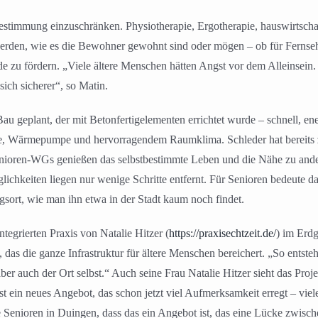
tbestimmung einzuschränken. Physiotherapie, Ergotherapie, hauswirtsch
werden, wie es die Bewohner gewohnt sind oder mögen – ob für Fernseh
e zu fördern. „Viele ältere Menschen hätten Angst vor dem Alleinsein
ch sicherer“, so Matin.
 geplant, der mit Betonfertigelementen errichtet wurde – schnell, ene
 Wärmepumpe und hervorragendem Raumklima. Schleder hat bereits zah
nioren-WGs genießen das selbstbestimmte Leben und die Nähe zu andere
glichkeiten liegen nur wenige Schritte entfernt. Für Senioren bedeute
sort, wie man ihn etwa in der Stadt kaum noch findet.
tegrierten Praxis von Natalie Hitzer (
https://praxisechtzeit.de/
) im Erd
s die ganze Infrastruktur für ältere Menschen bereichert. „So entsteh
ber auch der Ort selbst.“ Auch seine Frau Natalie Hitzer sieht das Pro
 ein neues Angebot, das schon jetzt viel Aufmerksamkeit erregt – viele 
ele Senioren in Duingen, dass das ein Angebot ist, das eine Lücke zw