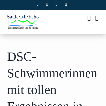
Zum
Facebook
X
Instagram
Pinterest
Inhalt
springen
DSC-
Schwimmerinnen
mit tollen