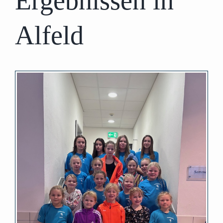
Ergebnissen in
Alfeld
Zeige
grösseres
Bild