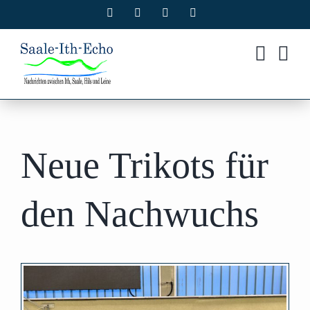
Zum
Facebook
X
Instagram
Pinterest
Inhalt
springen
Neue Trikots für
den Nachwuchs
Zeige
grösseres