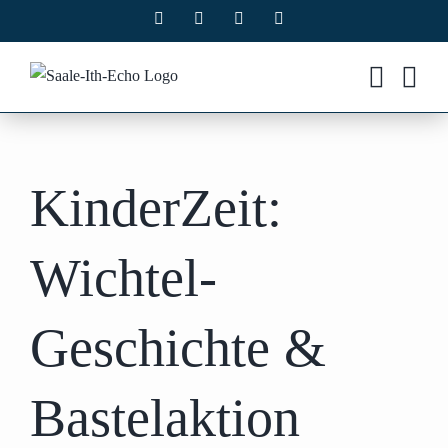
Zum
Facebook
X
Instagram
Pinterest
Inhalt
springen
KinderZeit:
Wichtel-
Geschichte &
Bastelaktion