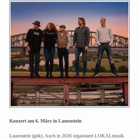
Zeige
grösseres
Bild
Konzert am 6. März in Lauenstein
Lauenstein (gök). Auch in 2026 organisiert LOKALmusik