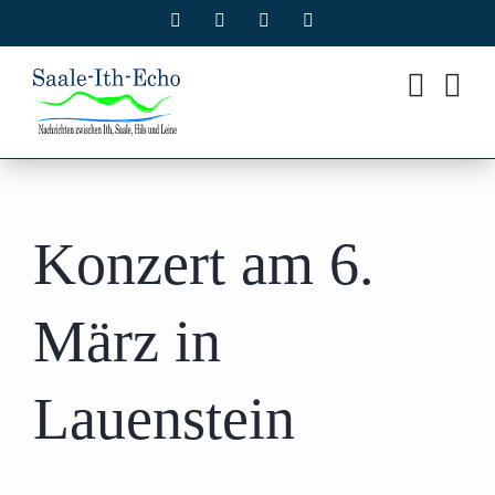
Zum
Facebook
X
Instagram
Pinterest
Inhalt
springen
Konzert am 6.
März in
Lauenstein