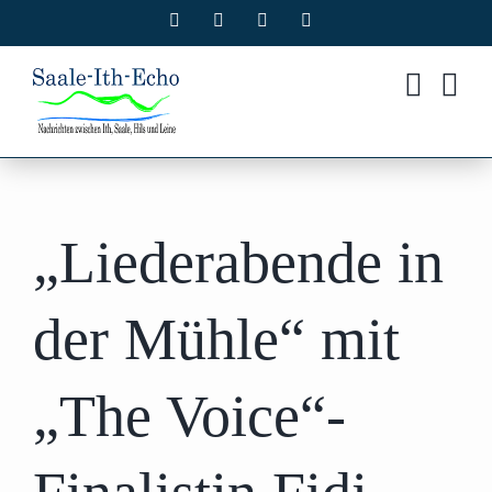
Zum
Facebook
X
Instagram
Pinterest
Inhalt
springen
„Liederabende in
der Mühle“ mit
„The Voice“-