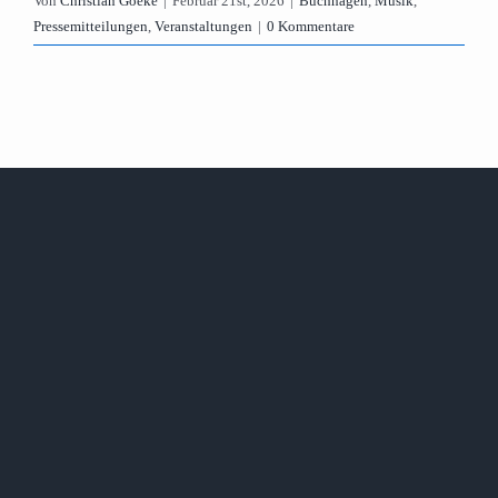
Von
Christian Goeke
|
Februar 21st, 2026
|
Buchhagen
,
Musik
,
Pressemitteilungen
,
Veranstaltungen
|
0 Kommentare