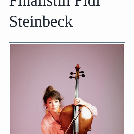
Finalistin Fidi
Steinbeck
Zeige
grösseres
Bild