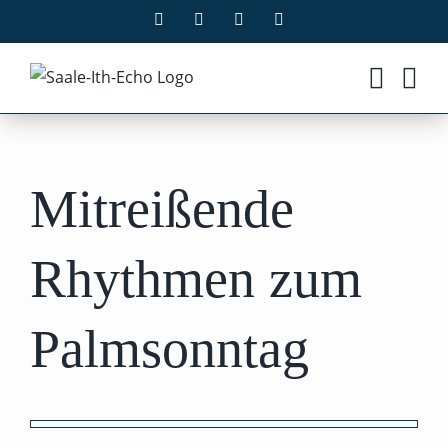
Zum
Facebook
X
Instagram
Pinterest
Inhalt
springen
Mitreißende
Rhythmen zum
Palmsonntag
Zeige