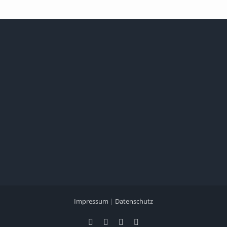
Impressum
|
Datenschutz
Facebook
X
Instagram
Pinterest