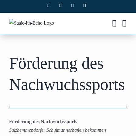
Zum
Facebook
X
Instagram
Pinterest
Inhalt
springen
Förderung des
Nachwuchssports
Zeige
grösseres
Förderung des Nachwuchssports
Bild
Salzhemmendorfer Schulmannschaften bekommen