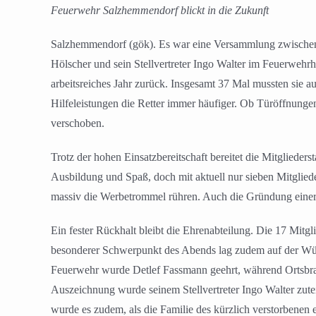
Feuerwehr Salzhemmendorf blickt in die Zukunft
Salzhemmendorf (gök). Es war eine Versammlung zwischen
Hölscher und sein Stellvertreter Ingo Walter im Feuerwehr
arbeitsreiches Jahr zurück. Insgesamt 37 Mal mussten sie a
Hilfeleistungen die Retter immer häufiger. Ob Türöffnungen
verschoben.
Trotz der hohen Einsatzbereitschaft bereitet die Mitgliede
Ausbildung und Spaß, doch mit aktuell nur sieben Mitglie
massiv die Werbetrommel rühren. Auch die Gründung einer 
Ein fester Rückhalt bleibt die Ehrenabteilung. Die 17 Mitg
besonderer Schwerpunkt des Abends lag zudem auf der Würdi
Feuerwehr wurde Detlef Fassmann geehrt, während Ortsbra
Auszeichnung wurde seinem Stellvertreter Ingo Walter zute
wurde es zudem, als die Familie des kürzlich verstorbenen