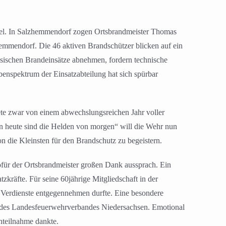
el. In Salzhemmendorf zogen Ortsbrandmeister Thomas
hemmendorf. Die 46 aktiven Brandschützer blicken auf ein
assischen Brandeinsätze abnehmen, fordern technische
benspektrum der Einsatzabteilung hat sich spürbar
tete zwar von einem abwechslungsreichen Jahr voller
on heute sind die Helden von morgen“ will die Wehr nun
die Kleinsten für den Brandschutz zu begeistern.
wofür der Ortsbrandmeister großen Dank aussprach. Ein
räfte. Für seine 60jährige Mitgliedschaft in der
Verdienste entgegennehmen durfte. Eine besondere
ze des Landesfeuerwehrverbandes Niedersachsen. Emotional
nteilnahme dankte.