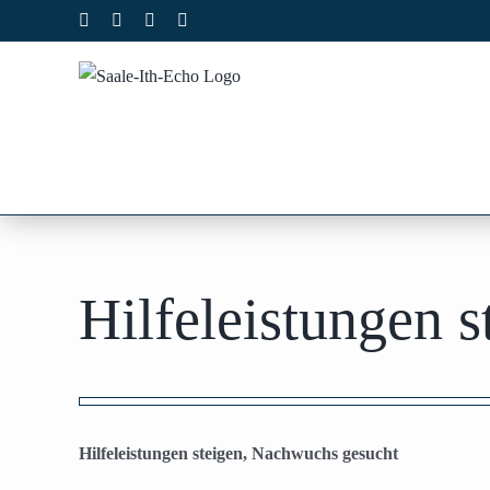
Zum
Facebook
X
Instagram
Pinterest
Inhalt
springen
Hilfeleistungen 
Zeige
grösseres
Hilfeleistungen steigen, Nachwuchs gesucht
Bild