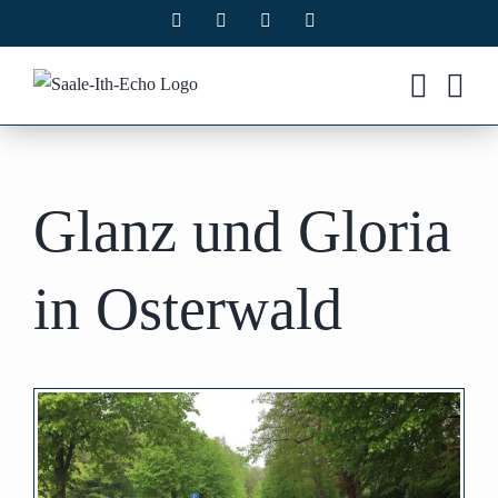
Zum
Facebook
X
Instagram
Pinterest
Inhalt
springen
Glanz und Gloria
in Osterwald
Zeige
grösseres
Bild