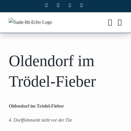
Zum
Facebook
X
Instagram
Pinterest
Inhalt
springen
Oldendorf im
Trödel-Fieber
Oldendorf im Trödel-Fieber
4. Dorfflohmarkt steht vor der Tür