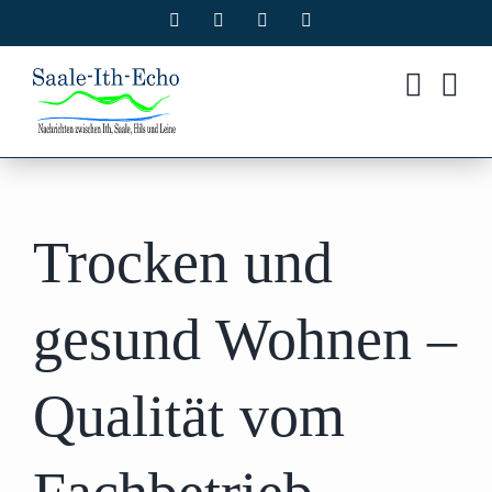
Zum
Facebook
X
Instagram
Pinterest
Inhalt
springen
Trocken und
gesund Wohnen –
Qualität vom