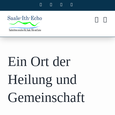
Zum
Facebook
X
Instagram
Pinterest
Inhalt
springen
Ein Ort der
Heilung und
Gemeinschaft