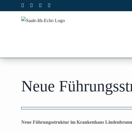
Zum
Facebook
X
Instagram
Pinterest
Inhalt
springen
Neue Führungsst
Zeige
grösseres
Neue Führungsstruktur im Krankenhaus Lindenbrun
Bild