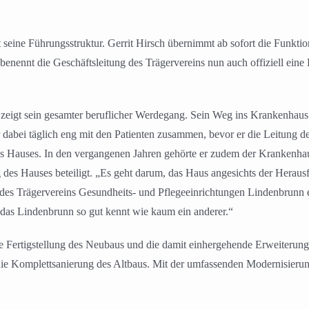
ine Führungsstruktur. Gerrit Hirsch übernimmt ab sofort die Funktio
enennt die Geschäftsleitung des Trägervereins nun auch offiziell eine 
zeigt sein gesamter beruflicher Werdegang. Sein Weg ins Krankenhaus 
r dabei täglich eng mit den Patienten zusammen, bevor er die Leitung 
es Hauses. In den vergangenen Jahren gehörte er zudem der Krankenhau
des Hauses beteiligt. „Es geht darum, das Haus angesichts der Herau
 des Trägervereins Gesundheits- und Pflegeeinrichtungen Lindenbrunn e
d das Lindenbrunn so gut kennt wie kaum ein anderer.“
e Fertigstellung des Neubaus und die damit einhergehende Erweiterung 
e die Komplettsanierung des Altbaus. Mit der umfassenden Modernisier