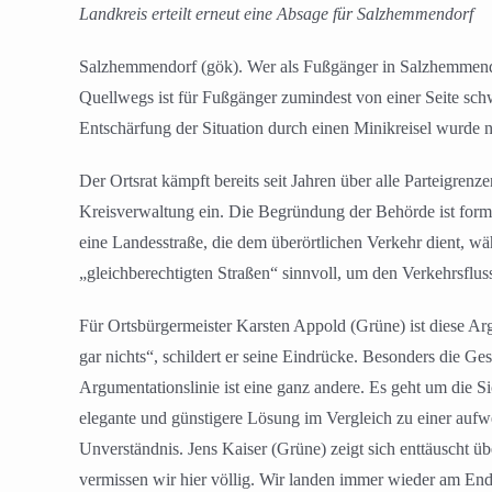
Landkreis erteilt erneut eine Absage für Salzhemmendorf
Salzhemmendorf (gök). Wer als Fußgänger in Salzhemmendo
Quellwegs ist für Fußgänger zumindest von einer Seite schw
Entschärfung der Situation durch einen Minikreisel wurd
Der Ortsrat kämpft bereits seit Jahren über alle Parteigre
Kreisverwaltung ein. Die Begründung der Behörde ist forma
eine Landesstraße, die dem überörtlichen Verkehr dient, wä
„gleichberechtigten Straßen“ sinnvoll, um den Verkehrsflus
Für Ortsbürgermeister Karsten Appold (Grüne) ist diese Arg
gar nichts“, schildert er seine Eindrücke. Besonders die G
Argumentationslinie ist eine ganz andere. Es geht um die 
elegante und günstigere Lösung im Vergleich zu einer aufw
Unverständnis. Jens Kaiser (Grüne) zeigt sich enttäuscht 
vermissen wir hier völlig. Wir landen immer wieder am Ende 