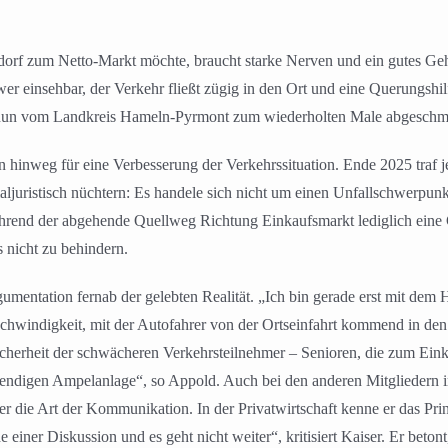
rf zum Netto-Markt möchte, braucht starke Nerven und ein gutes Geh
er einsehbar, der Verkehr fließt zügig in den Ort und eine Querungshil
e nun vom Landkreis Hameln-Pyrmont zum wiederholten Male abgeschme
nzen hinweg für eine Verbesserung der Verkehrssituation. Ende 2025 traf
ljuristisch nüchtern: Es handele sich nicht um einen Unfallschwerpun
hrend der abgehende Quellweg Richtung Einkaufsmarkt lediglich eine Ge
s nicht zu behindern.
umentation fernab der gelebten Realität. „Ich bin gerade erst mit dem 
eschwindigkeit, mit der Autofahrer von der Ortseinfahrt kommend in den
Sicherheit der schwächeren Verkehrsteilnehmer – Senioren, die zum Ein
endigen Ampelanlage“, so Appold. Auch bei den anderen Mitgliedern im 
über die Art der Kommunikation. In der Privatwirtschaft kenne er das 
einer Diskussion und es geht nicht weiter“, kritisiert Kaiser. Er beton