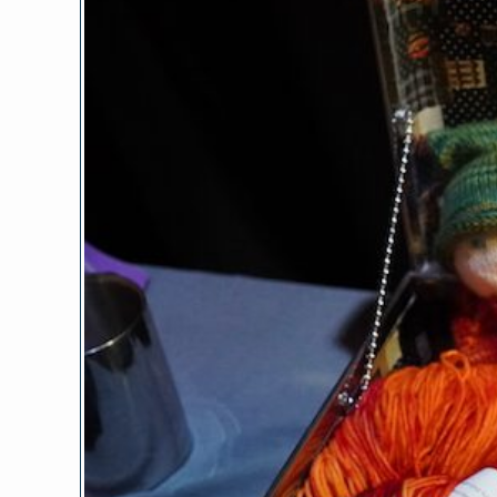
Zeige
grösseres
Bild