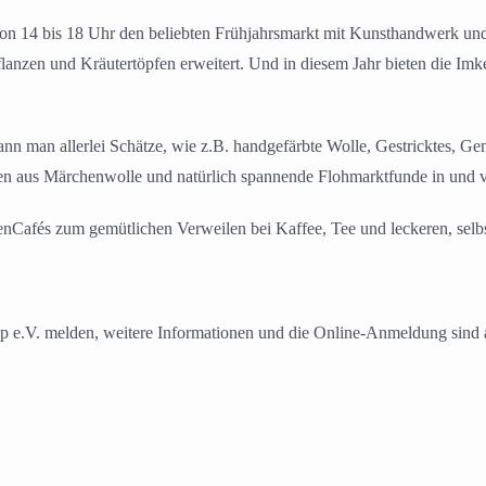
 von 14 bis 18 Uhr den beliebten Frühjahrsmarkt mit Kunsthandwerk un
anzen und Kräutertöpfen erweitert. Und in diesem Jahr bieten die Im
nn man allerlei Schätze, wie z.B. handgefärbte Wolle, Gestricktes, Gen
sen aus Märchenwolle und natürlich spannende Flohmarktfunde in und
lenCafés zum gemütlichen Verweilen bei Kaffee, Tee und leckeren, sel
kop e.V. melden, weitere Informationen und die Online-Anmeldung sin