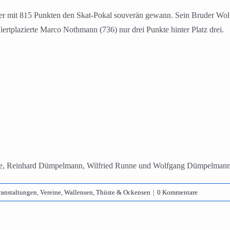
der mit 815 Punkten den Skat-Pokal souverän gewann. Sein Bruder W
ertplazierte Marco Nothmann (736) nur drei Punkte hinter Platz drei.
unne, Reinhard Dümpelmann, Wilfried Runne und Wolfgang Dümpelman
ranstaltungen
,
Vereine
,
Wallensen, Thüste & Ockensen
|
0 Kommentare