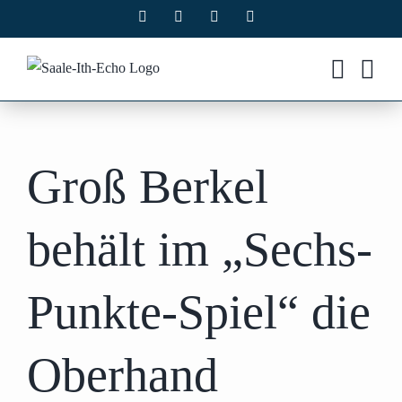
Zum
Facebook
X
Instagram
Pinterest
Inhalt
springen
Groß Berkel
behält im „Sechs-
Punkte-Spiel“ die
Oberhand