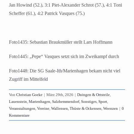
Jan Howind (52.), 3:1 Piet-Alexander Schrot (57.), 4:1 Toni
Scheffer (61.), 4:2 Patrick Vasques (75.)
Foto1435: Sebastian Braukmüller stellt Lars Hoffmann
Foto1445: „Pepe“ Vasques setzt sich im Zweikampf durch
Foto1448: Die SG Saale-Ith/Marienhagen bekam nicht viel
Zugriff im Mittelfeld
Von
Christian Goeke
|
März 29th, 2026
|
Duingen & Ortsteile
,
Lauenstein
,
Marienhagen
,
Salzhemmendorf
,
Sonstiges
,
Sport
,
Veranstaltungen
,
Vereine
,
Wallensen, Thüste & Ockensen
,
Weenzen
|
0
Kommentare