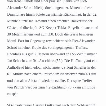
von Rene Olthoff und einer präzisen Flanke von Piet-
Alexander Schrot blieb jedoch ungenutzt. Mitten in diese
Drangphase hinein folgte der nächste Rückschlag. In der 52.
Minute nutzte Jan Howind einen erneuten Ballverlust der
Gäste und überlupfte SG-Keeper Tobias Engelhardt aus rund
30 Metern sehenswert zum 3:0. Doch die Gäste bewiesen
Moral. Fast im Gegenzug revanchierte sich Piet-Alexander
Schrot mit einer Kopie des vorangegangenen Treffers.
Ebenfalls aus gut 30 Metern überwand er TSV-Schlussmann
Jan Schacht zum 3:1-Anschluss (57.). Die Hoffnung auf eine
Aufholjagd hielt jedoch nicht lange, da Toni Scheffer in der
61. Minute nach einem Freistoß im Nachsetzen zum 4:1 traf
und den alten Abstand wiederherstellte. Der späte Treffer
von Patrick Vasques zum 4:2-Endstand (75.) kam am Ende
zu spät.
SG-Ersatztrainer Carsten Gülke zog nach dem Schlusspfiff