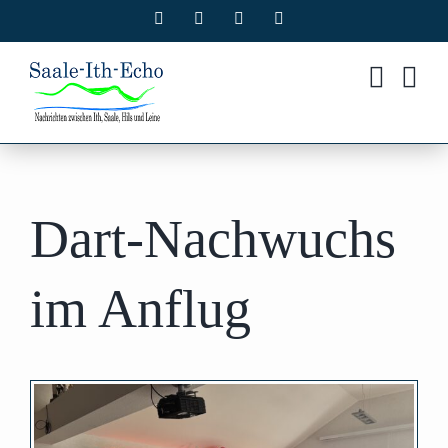
Zum
Facebook
X
Instagram
Pinterest
Inhalt
springen
Dart-Nachwuchs
im Anflug
Zeige
grösseres