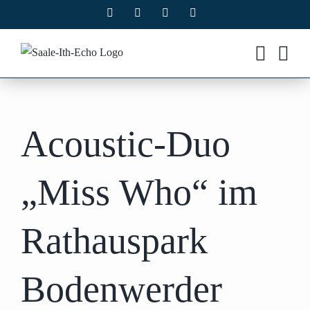
Zum
Facebook
X
Instagram
Pinterest
Inhalt
springen
Acoustic-Duo
„Miss Who“ im
Rathauspark
Bodenwerder