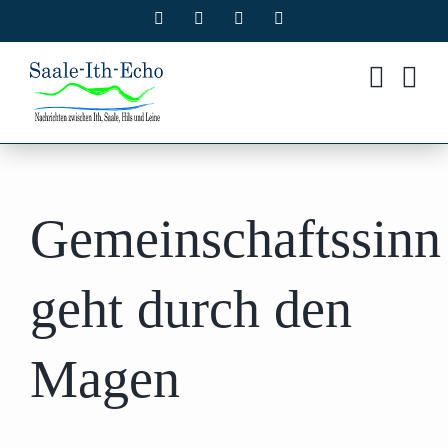
Zum
Facebook
X
Instagram
Pinterest
Inhalt
springen
Gemeinschaftssinn
geht durch den
Magen