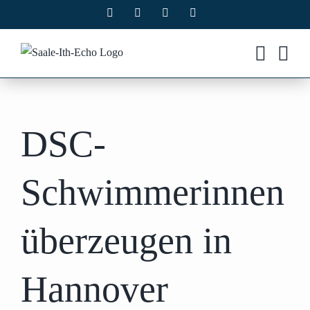
Zum
Facebook
X
Instagram
Pinterest
Inhalt
springen
DSC-
Schwimmerinnen
überzeugen in
Hannover