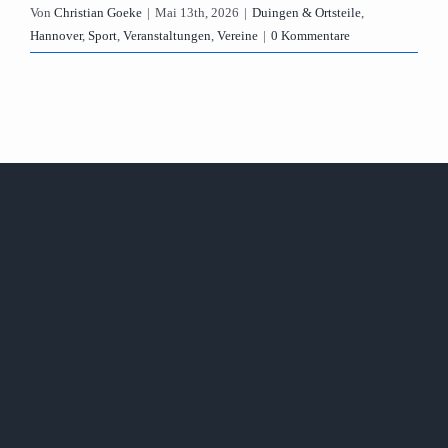
Von
Christian Goeke
|
Mai 13th, 2026
|
Duingen & Ortsteile
,
Hannover
,
Sport
,
Veranstaltungen
,
Vereine
|
0 Kommentare