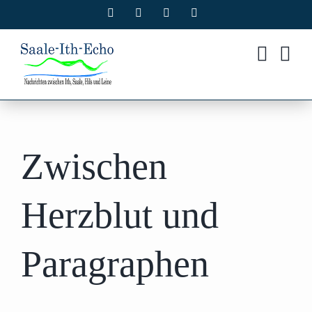
Zum
Facebook
X
Instagram
Pinterest
Inhalt
springen
Zwischen
Herzblut und
Paragraphen