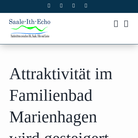
Zum
Facebook
X
Instagram
Pinterest
Inhalt
springen
Attraktivität im
Familienbad
Marienhagen