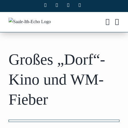
Zum
Facebook
X
Instagram
Pinterest
Inhalt
springen
Großes „Dorf“-
Kino und WM-
Fieber
Zeige