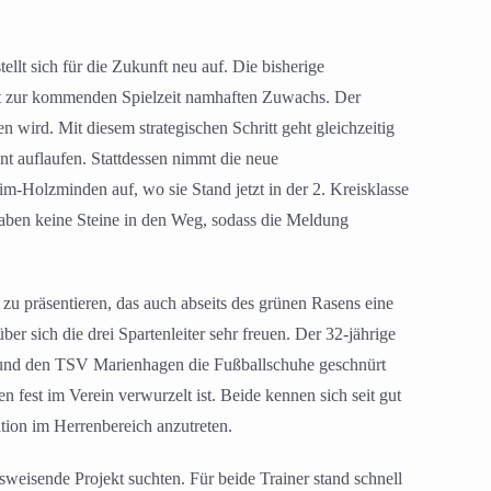
t sich für die Zukunft neu auf. Die bisherige
ält zur kommenden Spielzeit namhaften Zuwachs. Der
 wird. Mit diesem strategischen Schritt geht gleichzeitig
t auflaufen. Stattdessen nimmt die neue
m-Holzminden auf, wo sie Stand jetzt in der 2. Kreisklasse
aben keine Steine in den Weg, sodass die Meldung
 zu präsentieren, das auch abseits des grünen Rasens eine
 sich die drei Spartenleiter sehr freuen. Der 32-jährige
th und den TSV Marienhagen die Fußballschuhe geschnürt
n fest im Verein verwurzelt ist. Beide kennen sich seit gut
ation im Herrenbereich anzutreten.
weisende Projekt suchten. Für beide Trainer stand schnell