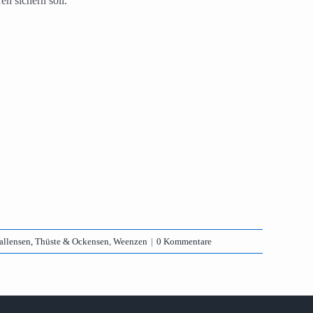
n sichern soll.
llensen, Thüste & Ockensen
,
Weenzen
|
0 Kommentare