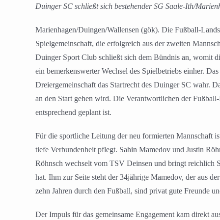
Duinger SC schließt sich bestehender SG Saale-Ith/Marienh
Marienhagen/Duingen/Wallensen (gök). Die Fußball-Landsch
Spielgemeinschaft, die erfolgreich aus der zweiten Manns
Duinger Sport Club schließt sich dem Bündnis an, womit die
ein bemerkenswerter Wechsel des Spielbetriebs einher. Das
Dreiergemeinschaft das Startrecht des Duinger SC wahr. Dam
an den Start gehen wird. Die Verantwortlichen der Fußba
entsprechend geplant ist.
Für die sportliche Leitung der neu formierten Mannschaft is
tiefe Verbundenheit pflegt. Sahin Mamedov und Justin Röhn
Röhnsch wechselt vom TSV Deinsen und bringt reichlich St
hat. Ihm zur Seite steht der 34jährige Mamedov, der aus der
zehn Jahren durch den Fußball, sind privat gute Freunde un
Der Impuls für das gemeinsame Engagement kam direkt aus d