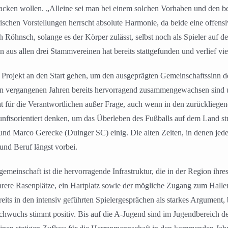
packen wollen. „Alleine sei man bei einem solchen Vorhaben und den b
schen Vorstellungen herrscht absolute Harmonie, da beide eine offensiv
öhnsch, solange es der Körper zulässt, selbst noch als Spieler auf de
n aus allen drei Stammvereinen hat bereits stattgefunden und verlief v
Projekt an den Start gehen, um den ausgeprägten Gemeinschaftssinn de
vergangenen Jahren bereits hervorragend zusammengewachsen sind und 
t für die Verantwortlichen außer Frage, auch wenn in den zurückliegend
ftsorientiert denken, um das Überleben des Fußballs auf dem Land stra
d Marco Gerecke (Duinger SC) einig. Die alten Zeiten, in denen jedes
nd Beruf längst vorbei.
meinschaft ist die hervorragende Infrastruktur, die in der Region ihre
hrere Rasenplätze, ein Hartplatz sowie der mögliche Zugang zum Hall
ts in den intensiv geführten Spielergesprächen als starkes Argument, 
hwuchs stimmt positiv. Bis auf die A-Jugend sind im Jugendbereich der