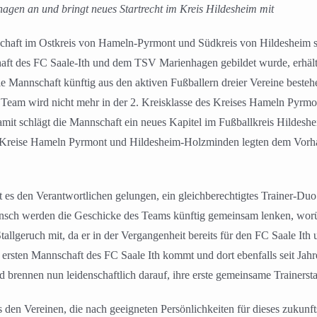
agen an und bringt neues Startrecht im Kreis Hildesheim mit
aft im Ostkreis von Hameln-Pyrmont und Südkreis von Hildesheim stell
chaft des FC Saale-Ith und dem TSV Marienhagen gebildet wurde, erh
 Mannschaft künftig aus den aktiven Fußballern dreier Vereine bestehen
 Team wird nicht mehr in der 2. Kreisklasse des Kreises Hameln Pyrmon
it schlägt die Mannschaft ein neues Kapitel im Fußballkreis Hildeshei
ll-Kreise Hameln Pyrmont und Hildesheim-Holzminden legten dem Vorh
t es den Verantwortlichen gelungen, ein gleichberechtigtes Trainer-Duo
sch werden die Geschicke des Teams künftig gemeinsam lenken, worüber
allgeruch mit, da er in der Vergangenheit bereits für den FC Saale I
 ersten Mannschaft des FC Saale Ith kommt und dort ebenfalls seit Jahre
d brennen nun leidenschaftlich darauf, ihre erste gemeinsame Trainerst
en Vereinen, die nach geeigneten Persönlichkeiten für dieses zukunfts