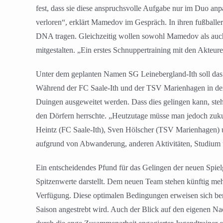
fest, dass sie diese anspruchsvolle Aufgabe nur im Duo an
verloren“, erklärt Mamedov im Gespräch. In ihren fußballeri
DNA tragen. Gleichzeitig wollen sowohl Mamedov als auch R
mitgestalten. „Ein erstes Schnuppertraining mit den Akteure
Unter dem geplanten Namen SG Leinebergland-Ith soll das 
Während der FC Saale-Ith und der TSV Marienhagen in den 
Duingen ausgeweitet werden. Dass dies gelingen kann, steh
den Dörfern herrschte. „Heutzutage müsse man jedoch zukun
Heintz (FC Saale-Ith), Sven Hölscher (TSV Marienhagen) un
aufgrund von Abwanderung, anderen Aktivitäten, Studium u
Ein entscheidendes Pfund für das Gelingen der neuen Spielge
Spitzenwerte darstellt. Dem neuen Team stehen künftig me
Verfügung. Diese optimalen Bedingungen erweisen sich berei
Saison angestrebt wird. Auch der Blick auf den eigenen Nac