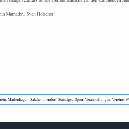
inen stetigen Zufluss für die Herrenmannschaft in den kommenden Jahre
ahin Mamedov, Sven Hölscher
tein
,
Marienhagen
,
Salzhemmendorf
,
Sonstiges
,
Sport
,
Veranstaltungen
,
Vereine
,
Wa