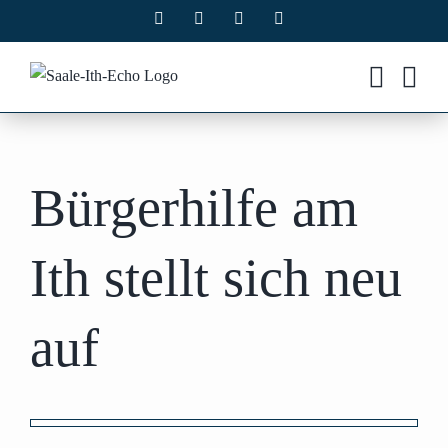
Zum
Facebook
X
Instagram
Pinterest
Inhalt
springen
Bürgerhilfe am
Ith stellt sich neu
auf
Zeige