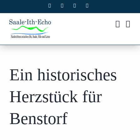
Zum
Facebook
X
Instagram
Pinterest
Inhalt
springen
Ein historisches
Herzstück für
Benstorf