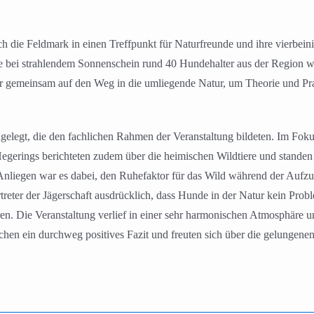
 die Feldmark in einen Treffpunkt für Naturfreunde und ihre vierbein
te bei strahlendem Sonnenschein rund 40 Hundehalter aus der Region
r gemeinsam auf den Weg in die umliegende Natur, um Theorie und Pra
egt, die den fachlichen Rahmen der Veranstaltung bildeten. Im Fokus s
egerings berichteten zudem über die heimischen Wildtiere und standen
nliegen war es dabei, den Ruhefaktor für das Wild während der Aufzuch
reter der Jägerschaft ausdrücklich, dass Hunde in der Natur kein Probl
ören. Die Veranstaltung verlief in einer sehr harmonischen Atmosphäre
en ein durchweg positives Fazit und freuten sich über die gelungenen