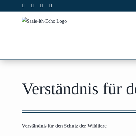
Zum
Facebook
X
Instagram
Pinterest
Inhalt
springen
Verständnis für d
Zeige
grösseres
Verständnis für den Schutz der Wildtiere
Bild