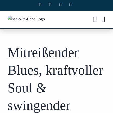
Zum
Facebook
X
Instagram
Pinterest
Inhalt
springen
Mitreißender
Blues, kraftvoller
Soul &
swingender