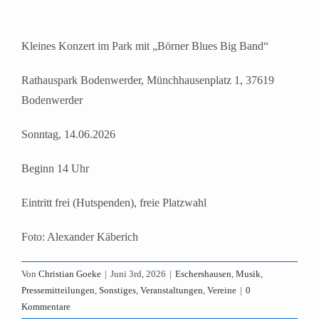
Kleines Konzert im Park mit
„
B
ö
rner Blues Big Band
“
Rathauspark Bodenwerder, M
ü
nchhausenplatz 1, 37619
Bodenwerder
Sonntag, 14.06.2026
Beginn
14 Uhr
Eintritt frei (Hutspenden), freie Platzwahl
Foto: Alexander K
ä
berich
Von
Christian Goeke
|
Juni 3rd, 2026
|
Eschershausen
,
Musik
,
Pressemitteilungen
,
Sonstiges
,
Veranstaltungen
,
Vereine
|
0
Kommentare