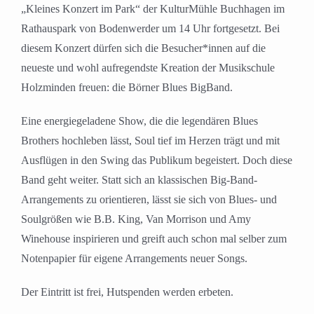
„
Kleines Konzert im Park
“
der KulturM
ü
hle Buchhagen im
Rathauspark von Bodenwerder
um 14 Uhr
fortgesetzt. Bei
diesem Konzert d
ü
rfen sich die Besucher*innen auf
die
neueste und wohl aufregendste Kreation der Musikschule
Holzminden
freuen: d
ie B
ö
rner Blues BigBand.
Eine energiegeladene Show, die die legend
ä
ren Blues
Brothers hochleben l
ä
sst, Soul tief im Herzen tr
ä
gt und mit
Ausfl
ü
gen in den Swing das Publikum begeistert. Doch diese
Band geht weiter. Statt sich an klassischen Big-Band-
Arrangements zu orientieren, l
ä
sst sie sich von Blues- und
Soulgr
öß
en wie B.B. King, Van Morrison und Amy
Winehouse inspirieren und greift auch schon mal selber zum
Notenpapier f
ü
r eigene Arrangements neuer Songs.
Der
Eintritt ist frei, Hutspenden werden erbeten.