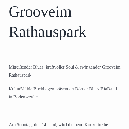
Grooveim
Rathauspark
Zeige
grösseres
Mitrei
ß
ender Blues, kraftvoller Soul
&
swingender Groove
im
Bild
Rathauspark
KulturM
ü
hle Buchhagen pr
ä
sentiert
B
ö
rner Blues BigBand
i
n Bodenwerder
Am Sonntag, den 14. Juni
, wird die neue Konzertreihe